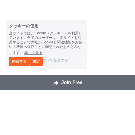
クッキーの使用
当サイトでは、Cookie（クッキー）を利用し
ています。全てのユーザーは、本サイトを利
用することで弊社がCookieと関連機能をお使
いの機器へ保存ことに同意されたものとみな
します。
詳しく見る
すべて拒否する
同意する
設定
Join Free
DOWNLOADS
SUPPORT
Amaryllo Cloud for Android
FAQs
Amaryllo Cloud for iOS
Privacy Policy