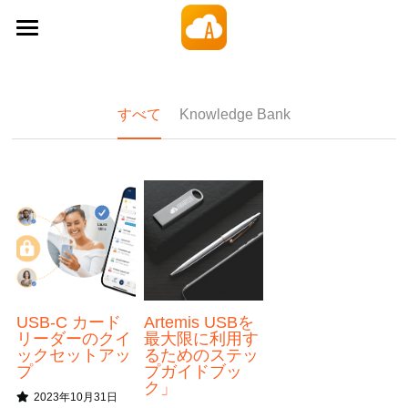
×
ストアカテゴリー
Amaryllo Cloud
すべてのカテゴリー
製品
すべて
Knowledge Bank
価格
買い切り型クラウドストレージ
Artemis 安全なUSB
サポート
ファイル暗号化アプリ
会社
ダウンロード
自動バックアップPCソフトウェア
ブログ
Sign In
チュートリアル
USB-C カード
Artemis USBを
10GBを無料でゲット
リーダーのクイ
最大限に利用す
ックセットアッ
るためのステッ
プ
プガイドブッ
ク」
2023年10月31日