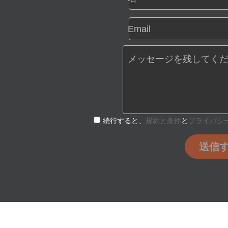
Email
メッセージを残してく
続行すると、
規約と条件
と
プライバシ
送信