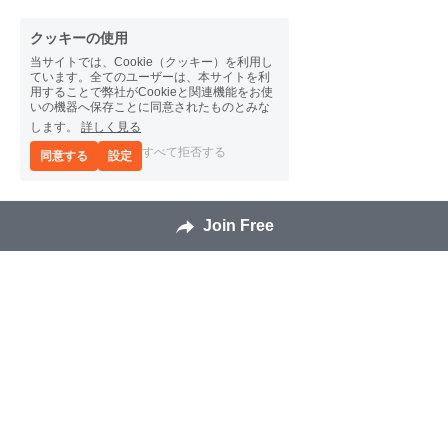
クッキーの使用
当サイトでは、Cookie（クッキー）を利用し
ています。全てのユーザーは、本サイトを利
用することで弊社がCookieと関連機能をお使
いの機器へ保存ことに同意されたものとみな
します。
詳しく見る
すべて拒否する
同意する
設定
Join Free
DOWNLOADS
SUPPORT
Amaryllo Cloud for Android
FAQs
Amaryllo Cloud for iOS
Privacy Policy
Amaryllo Web
Terms of Service
Desktop Software