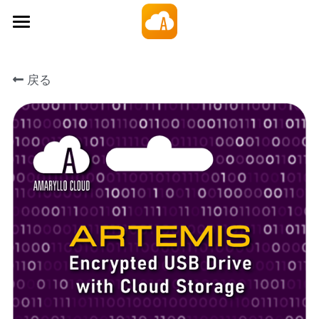
×
ストアカテゴリー
Amaryllo Cloud
すべてのカテゴリー
戻る
製品
価格
買い切り型クラウドストレージ
Artemis 安全なUSB
サポート
ファイル暗号化アプリ
会社
ダウンロード
自動バックアップPCソフトウェア
ブログ
Sign In
チュートリアル
10GBを無料でゲット