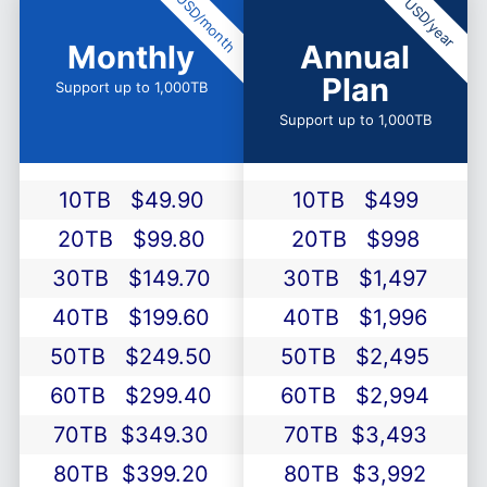
USD/month
USD/year
Monthly
Annual
Plan
Support up to 1,000TB
Support up to 1,000TB
10TB
$49.90
10TB
$499
20TB
$99.80
20TB
$998
30TB
$149.70
30TB
$1,497
40TB
$199.60
40TB
$1,996
50TB
$249.50
50TB
$2,495
60TB
$299.40
60TB
$2,994
70TB
$349.30
70TB
$3,493
80TB
$399.20
80TB
$3,992