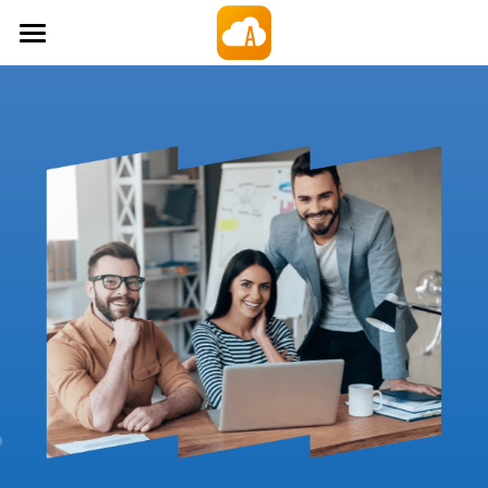
×
ストアカテゴリー
Amaryllo Cloud
すべてのカテゴリー
製品
価格
買い切り型クラウドストレージ
Artemis 安全なUSB
サポート
ファイル暗号化アプリ
会社
ダウンロード
自動バックアップPCソフトウェア
ブログ
Sign In
チュートリアル
10GBを無料でゲット